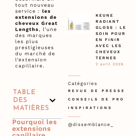
tout nouveau
service :
les
KEUNE
extensions de
RADIANT
cheveux Great
GLOSS : LE
Lengths
, l’une
SOIN POUR
des marques
EN FINIR
les plus
AVEC LES
prestigieuses
CHEVEUX
du marché de
TERNES
l’extension
2 avril 2026
capillaire.
Catégories
REVUE DE PRESSE
TABLE
DES
CONSEILS DE PRO
MATIÈRES
INSPIRATIONS
Pourquoi les
@dissemblance_
extensions
capillaire