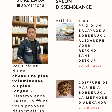
BORDEAUX
SALON
30/01/2026
DISSEMBLANCE
Articles récents
PRIX D’UN
BALAYAGE À
BORDEAUX :
ALEXANDRE
VOUS
RÉPOND
SANS
DÉTOUR
Vous rêvez
20 juin 2026
d’une
chevelure plus
volumineuse
COIFFURE DE
ou plus
MARIÉE À
longue
?
BORDEAUX :
Dissemblance
LA MÉTHODE
Haute Coiffure
D’ALEXANDRE
vous propose
2 juin 2026
désormais un