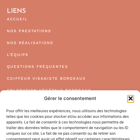
LIENS
ACCUEIL
NOS PRESTATIONS
NOS RÉALISATIONS
L’ÉQUIPE
QUESTIONS FRÉQUENTES
COIFFEUR VISAGISTE BORDEAUX
COLORATION VÉGÉTALE BORDEAUX
Gérer le consentement
EXTENSION DE CHEVEUX BORDEAUX
Pour offrir les meilleures expériences, nous utilisons des technologies
COIFFEUR BORDEAUX CENTRE
telles que les cookies pour stocker et/ou accéder aux informations des
appareils. Le fait de consentir à ces technologies nous permettra de
COIFFEUR COLORISTE BORDEAUX
traiter des données telles que le comportement de navigation ou les ID
uniques sur ce site. Le fait de ne pas consentir ou de retirer son
PRENDRE RDV
consentement peut avoir un effet négatif sur certaines caractéristiques