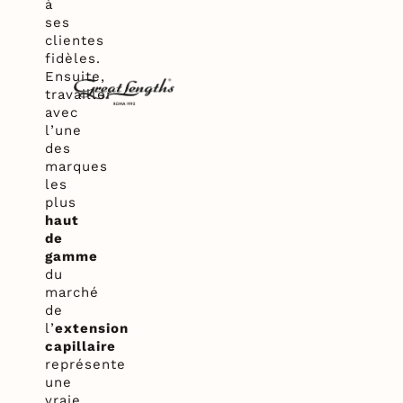
à
ses
clientes
fidèles.
Ensuite,
travailler
avec
l’une
des
marques
les
plus
haut
de
gamme
du
marché
de
l’
extension
capillaire
représente
une
vraie