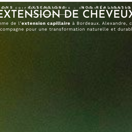
IONS
EXTENSIONS
NOS RÉALISATI
CE - COIFFEUR COLORISTE - CR XAVIER ARNOZA
EXTENSION DE CHEVEU
mme de l’
extension capillaire
à Bordeaux. Alexandre, c
compagne pour une transformation naturelle et durab