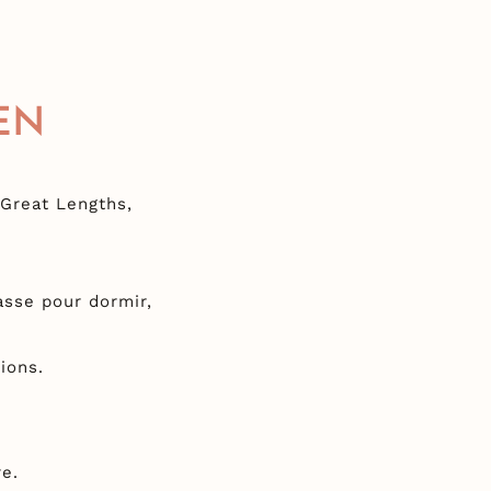
EN
Great Lengths,
asse pour dormir,
ions.
re.