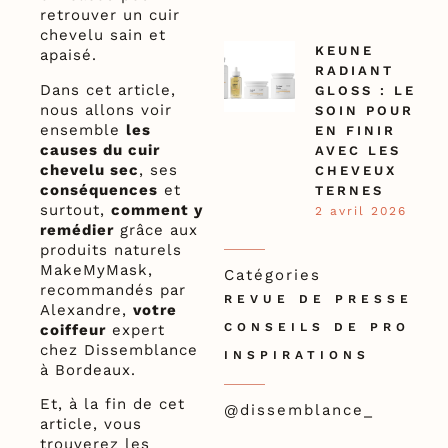
retrouver un cuir
chevelu sain et
KEUNE
apaisé.
RADIANT
Dans cet article,
GLOSS : LE
nous allons voir
SOIN POUR
ensemble
les
EN FINIR
causes du cuir
AVEC LES
chevelu sec
, ses
CHEVEUX
conséquences
et
TERNES
surtout,
comment y
2 avril 2026
remédier
grâce aux
produits naturels
MakeMyMask,
Catégories
recommandés par
REVUE DE PRESSE
Alexandre,
votre
CONSEILS DE PRO
coiffeur
expert
chez Dissemblance
INSPIRATIONS
à Bordeaux.
Et, à la fin de cet
@dissemblance_
article, vous
trouverez les