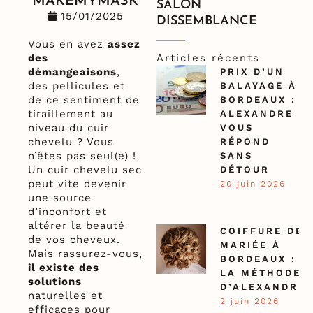
MAKEMYMASK
SALON
15/01/2025
DISSEMBLANCE
Vous en avez
assez
Articles récents
des
démangeaisons
,
PRIX D’UN
des pellicules et
BALAYAGE À
de ce sentiment de
BORDEAUX :
tiraillement au
ALEXANDRE
niveau du cuir
VOUS
chevelu ? Vous
RÉPOND
n’êtes pas seul(e) !
SANS
Un cuir chevelu sec
DÉTOUR
peut vite devenir
20 juin 2026
une source
d’inconfort et
altérer la beauté
COIFFURE DE
de vos cheveux.
MARIÉE À
Mais rassurez-vous,
BORDEAUX :
il existe des
LA MÉTHODE
solutions
D’ALEXANDRE
naturelles et
2 juin 2026
efficaces pour